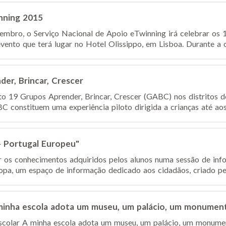
nning 2015
mbro, o Serviço Nacional de Apoio eTwinning irá celebrar os 
ento que terá lugar no Hotel Olissippo, em Lisboa. Durante a ce
er, Brincar, Crescer
o 19 Grupos Aprender, Brincar, Crescer (GABC) nos distritos d
 constituem uma experiência piloto dirigida a crianças até aos
- Portugal Europeu"
ar os conhecimentos adquiridos pelos alunos numa sessão de in
opa, um espaço de informação dedicado aos cidadãos, criado pel
minha escola adota um museu, um palácio, um monume
Escolar A minha escola adota um museu, um palácio, um monum