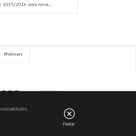
e 2015/2016 uma nova...
Webinars
ncionalidades
Fechar
er
Noesis
Serviços