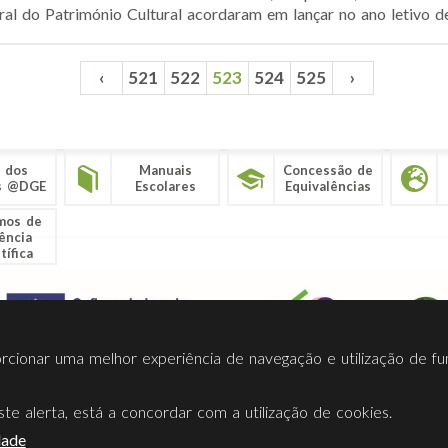
al do Património Cultural acordaram em lançar no ano letivo d
‹
521
522
523
524
525
›
 dos
Manuais
Concessão de
s @DGE
Escolares
Equivalências
mos de
ência
tífica
porcionar uma melhor experiência de navegação e utilização de fu
te alerta, está a concordar com a utilização de cookies.
Termos Utilização
Contactos
Ligações
Facebook
Twitt
dade