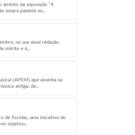
o âmbito da exposição “4
o estará patente no...
embro, na sua atual redação,
 mérito e à...
sical (APEM) que assenta na
úsica antiga, de...
ro de Escolas, uma iniciativa do
o objetivo...