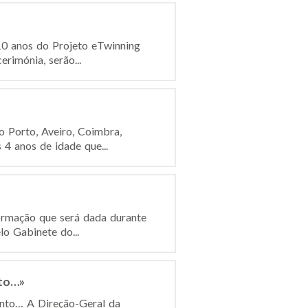
10 anos do Projeto eTwinning
rimónia, serão...
o Porto, Aveiro, Coimbra,
 4 anos de idade que...
formação que será dada durante
o Gabinete do...
nto…»
ento… A Direção-Geral da