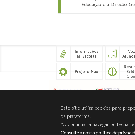
Educação e a Direção-Ger
Páginas
Informações
Voz
às Escolas
Aluno
Resu
Projeto Nau
Evid
Cien
Este sítio utiliza cookies para pro
da plataforma.
Ao continuar a navegar ou fechar es
Sobre Nós
Privacidade
Consulte a nossa política de privaci