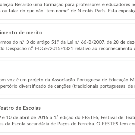
oleção Berardo uma formação para professores e educadores n
 ou falar do que não tem nome”, de Nicolás Paris. Esta exposiçã
imento de mérito
mos do n.º 3 do artigo 51.º da Lei n.º 66-B/2007, de 28 de dez
do Despacho n.º I-DGE/2015/4321 relativo ao reconhecimento de
m voz é um projeto da Associação Portuguesa de Educação Mu
pertório diversificado de canções (tradicionais portuguesas, de m
Teatro de Escolas
 9 e 10 de abril de 2016 a 1.ª edição do FESTES, Festival de Teat
 da Escola secundária de Paços de Ferreira. O FESTES tem com