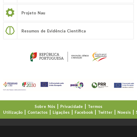
Projeto Nau
Resumos de Evidência Científica
Sobre Nós
Privacidade
Termos
Utilização
Contactos
Ligações
Facebook
Twitter
Noesis
Direção-Geral da Educação (DGE)