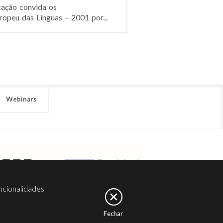
ação convida os
ropeu das Línguas – 2001 por...
Webinars
ncionalidades
Fechar
er
Noesis
Serviços