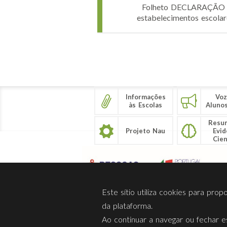
Folheto DECLARAÇÃO do 
estabelecimentos escolar
Páginas
Informações
Voz
às Escolas
Aluno
Resu
Projeto Nau
Evid
Cien
Este sítio utiliza cookies para pro
da plataforma.
Ao continuar a navegar ou fechar es
Sobre Nós
Privacidade