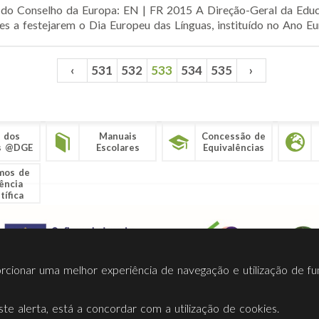
Conselho da Europa: EN | FR 2015 A Direção-Geral da Educ
es a festejarem o Dia Europeu das Línguas, instituído no Ano Eu
‹
531
532
533
534
535
›
 dos
Manuais
Concessão de
s @DGE
Escolares
Equivalências
mos de
ência
tífica
porcionar uma melhor experiência de navegação e utilização de fu
te alerta, está a concordar com a utilização de cookies.
Termos Utilização
Contactos
Ligações
Facebook
Twitt