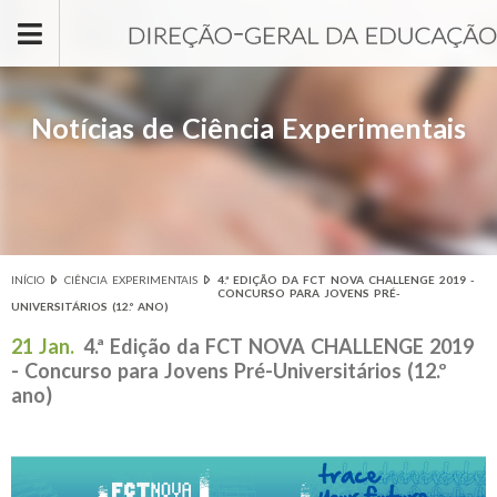
Passar para o conteúdo principal
Notícias de Ciência Experimentais
INÍCIO
CIÊNCIA EXPERIMENTAIS
4.ª EDIÇÃO DA FCT NOVA CHALLENGE 2019 -
Está aqui
CONCURSO PARA JOVENS PRÉ-
UNIVERSITÁRIOS (12.º ANO)
21 Jan.
4.ª Edição da FCT NOVA CHALLENGE 2019
- Concurso para Jovens Pré-Universitários (12.º
ano)