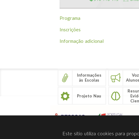
Programa
Inscrições
Informação adicional
Informações
Voz
às Escolas
Aluno
Resu
Projeto Nau
Evid
Cien
Este sítio utiliza cookies para pro