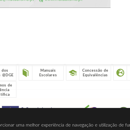
 dos
Manuais
Concessão de
s @DGE
Escolares
Equivalências
mos de
ência
tífica
porcionar uma melhor experiência de navegação e utilização de fu