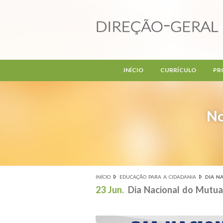
Passar para o conteúdo principal
INÍCIO
CURRÍCULO
PR
No
INÍCIO
EDUCAÇÃO PARA A CIDADANIA
DIA N
Está aqui
23 Jun.
Dia Nacional do Mutua