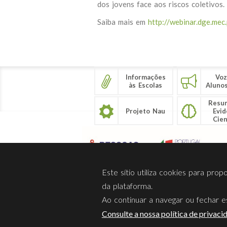
dos jovens face aos riscos coletivos.
Saiba mais em
http://webinar.dge.mec.
Informações
Voz
às Escolas
Aluno
Resu
Projeto Nau
Evid
Cien
Este sítio utiliza cookies para pro
da plataforma.
Ao continuar a navegar ou fechar es
Sobre Nós
Privacidade
Consulte a nossa política de privaci