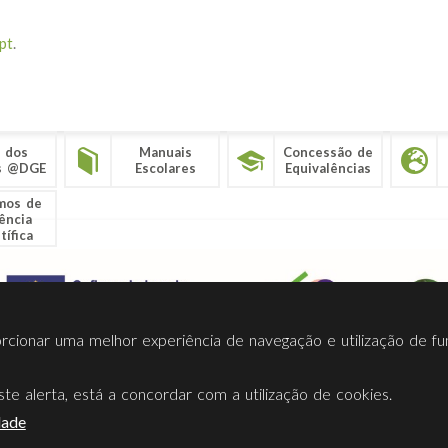
pt
.
 dos
Manuais
Concessão de
s @DGE
Escolares
Equivalências
mos de
ência
tífica
porcionar uma melhor experiência de navegação e utilização de fu
te alerta, está a concordar com a utilização de cookies.
Termos Utilização
Contactos
Ligações
Facebook
Twitt
dade
Direção-Geral da Educação (DGE)