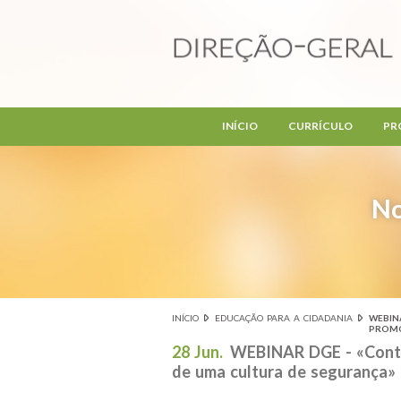
Passar para o conteúdo principal
INÍCIO
CURRÍCULO
PR
No
INÍCIO
EDUCAÇÃO PARA A CIDADANIA
WEBIN
Está aqui
PROMO
28 Jun.
WEBINAR DGE - «Contr
de uma cultura de segurança»