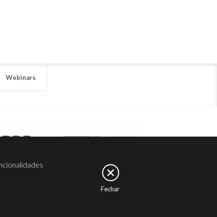
Webinars
ncionalidades
Fechar
er
Noesis
Serviços