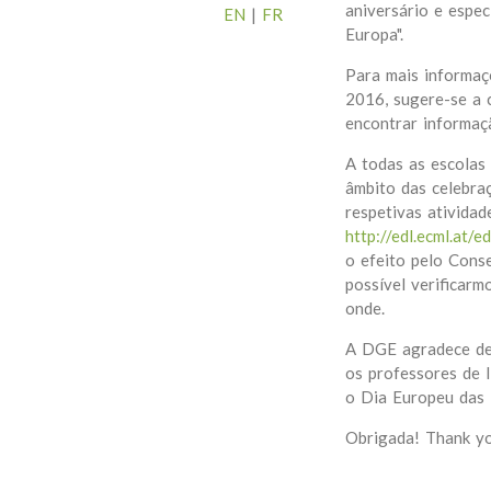
aniversário e espe
EN
|
FR
Europa".
Para mais informaç
2016, sugere-se a 
encontrar informaç
A todas as escolas
âmbito das celebra
respetivas ativida
http://edl.ecml.at/e
o efeito pelo Cons
possível verificarm
onde.
A DGE agradece des
os professores de 
o Dia Europeu das 
Obrigada! Thank yo