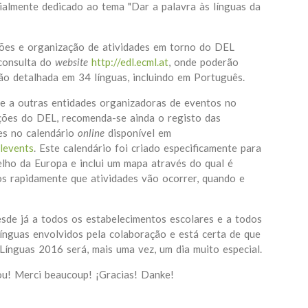
cialmente dedicado ao tema "Dar a palavra às línguas da
ões e organização de atividades em torno do DEL
consulta do
website
http://edl.ecml.at
, onde poderão
ão detalhada em 34 línguas, incluindo em Português.
 e a outras entidades organizadoras de eventos no
ções do DEL, recomenda-se ainda o registo das
des no calendário
online
disponível em
dlevents
. Este calendário foi criado especificamente para
elho da Europa e inclui um mapa através do qual é
os rapidamente que atividades vão ocorrer, quando e
de já a todos os estabelecimentos escolares e a todos
línguas envolvidos pela colaboração e está certa de que
Línguas 2016 será, mais uma vez, um dia muito especial.
u! Merci beaucoup! ¡Gracias! Danke!