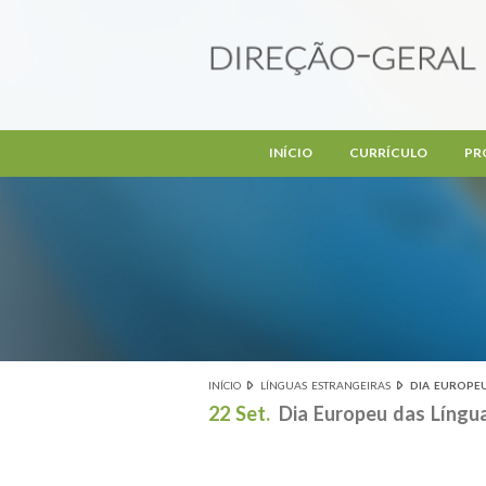
Passar para o conteúdo principal
INÍCIO
CURRÍCULO
PR
INÍCIO
LÍNGUAS ESTRANGEIRAS
DIA EUROPEU
Está aqui
22 Set.
Dia Europeu das Língu