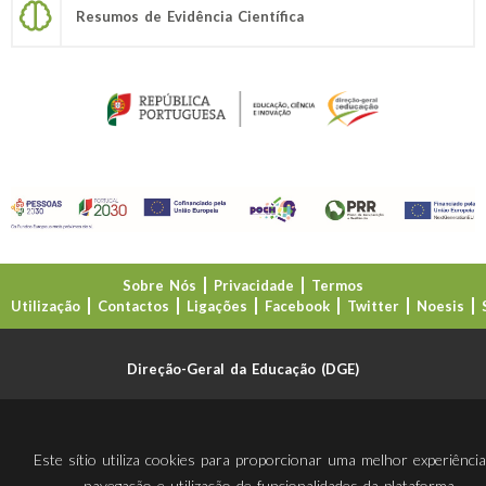
Resumos de Evidência Científica
Sobre Nós
Privacidade
Termos
Utilização
Contactos
Ligações
Facebook
Twitter
Noesis
Direção-Geral da Educação (DGE)
Este sítio utiliza cookies para proporcionar uma melhor experiênci
navegação e utilização de funcionalidades da plataforma.