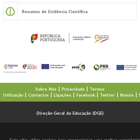
Resumos de Evidência Científica
Sobre Nós
Privacidade
Termos
Utilização
Contactos
Ligações
Facebook
Twitter
Noesis
Direção-Geral da Educação (DGE)
Este sítio utiliza cookies para proporcionar uma melhor experiênci