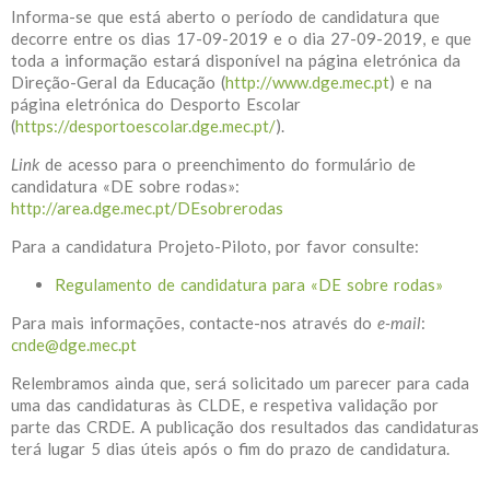
Informa-se que está aberto o período de candidatura que
decorre entre os dias 17-09-2019 e o dia 27-09-2019, e que
toda a informação estará disponível na página eletrónica da
Direção-Geral da Educação (
http://www.dge.mec.pt
) e na
página eletrónica do Desporto Escolar
(
https://desportoescolar.dge.mec.pt/
).
Link
de acesso para o preenchimento do formulário de
candidatura «DE sobre rodas»:
http://area.dge.mec.pt/DEsobrerodas
Para a candidatura Projeto-Piloto, por favor consulte:
Regulamento de candidatura para «DE sobre rodas»
Para mais informações, contacte-nos através do
e-mail
:
cnde@dge.mec.pt
Relembramos ainda que, será solicitado um parecer para cada
uma das candidaturas às CLDE, e respetiva validação por
parte das CRDE. A publicação dos resultados das candidaturas
terá lugar 5 dias úteis após o fim do prazo de candidatura.