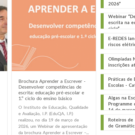
2026”
Webinar “De
escrita na e
ciclo”
E-REDES lan
riscos elétr
Olimpíadas N
inscrições 
Práticas de
Brochura Aprender a Escrever -
Escolas - Ca
Desenvolver competências de
escrita: educação pré-escolar e
Algas na Esc
1.º ciclo do ensino básico
Programme d
O Instituto de Educação, Qualidade
o
16 de março
e Avaliação, I.P. (EduQA, I.P.)
Roteiros de
realizou, no dia 19 de março de
de Gramátic
2026, um Webinar de apresentação
da brochura Aprender a Escrever –...