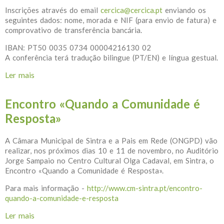
Inscrições através do email
cercica@cercica.pt
enviando os
seguintes dados: nome, morada e NIF (para envio de fatura) e
comprovativo de transferência bancária.
IBAN: PT50 0035 0734 00004216130 02
A conferência terá tradução bilingue (PT/EN) e língua gestual.
Ler mais
acerca de Congresso Internacional Escola Inclusiva
Encontro «Quando a Comunidade é
Resposta»
A Câmara Municipal de Sintra e a Pais em Rede (ONGPD) vão
realizar, nos próximos dias 10 e 11 de novembro, no Auditório
Jorge Sampaio no Centro Cultural Olga Cadaval, em Sintra, o
Encontro «Quando a Comunidade é Resposta».
Para mais informação -
http://www.cm-sintra.pt/encontro-
quando-a-comunidade-e-resposta
Ler mais
acerca de Encontro «Quando a Comunidade é