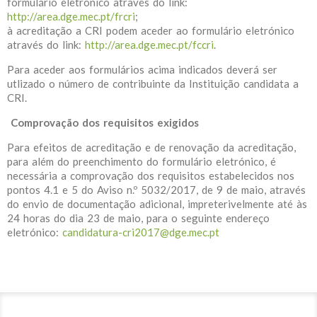
formulário eletrónico através do link:
http://area.dge.mec.pt/frcri
;
à acreditação a CRI podem aceder ao formulário eletrónico
através do link:
http://area.dge.mec.pt/fccri
.
Para aceder aos formulários acima indicados deverá ser
utlizado o número de contribuinte da Instituição candidata a
CRI.
Comprovação dos requisitos exigidos
Para efeitos de acreditação e de renovação da acreditação,
para além do preenchimento do formulário eletrónico, é
necessária a comprovação dos requisitos estabelecidos nos
pontos 4.1 e 5 do Aviso n.º 5032/2017, de 9 de maio, através
do envio de documentação adicional, impreterivelmente até às
24 horas do dia 23 de maio, para o seguinte endereço
eletrónico:
candidatura-cri2017@dge.mec.pt