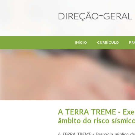
Passar para o conteúdo principal
INÍCIO
CURRÍCULO
PR
A TERRA TREME - Exerc
âmbito do risco sísmic
A TERRA TREME - Exercício público de