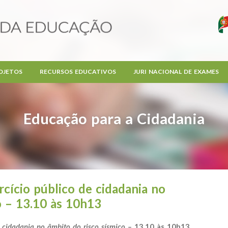
OJETOS
RECURSOS EDUCATIVOS
JURI NACIONAL DE EXAMES
Educação para a Cidadania
ício público de cidadania no
o – 13.10 às 10h13
 cidadania no âmbito do risco sísmico –
13.10 às 10h13