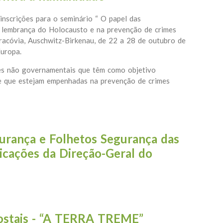
nscrições para o seminário “ O papel das
 lembrança do Holocausto e na prevenção de crimes
Cracóvia, Auschwitz-Birkenau, de 22 a 28 de outubro de
uropa.
es não governamentais que têm como objetivo
e que estejam empenhadas na prevenção de crimes
pel das organizações não governamentais na lembrança do Holo
urança e Folhetos Segurança das
licações da Direção-Geral do
m segurança e Folhetos Segurança das crianças - Piscinas Publi
Postais - “A TERRA TREME”