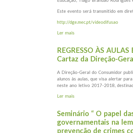
Educação, Tiago Brandão Rodrigues e
Este evento será transmitido em diret
http://dge.mec.pt/videodifusao
Ler mais
acerca de A Maior Lição d
REGRESSO ÀS AULAS 
Cartaz da Direção-Ger
A Direção-Geral do Consumidor publi
alunos às aulas, que visa alertar pa
neste ano letivo 2017-2018, destinad
Ler mais
acerca de REGRESSO ÀS AU
Seminário “ O papel da
governamentais na lem
prevenção de crimes c