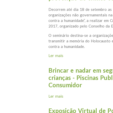
Decorrem até dia 18 de setembro as i
organizações não governamentais na
contra a humanidade”, a realizar em 
2017, organizado pelo Conselho da E
O seminário destina-se a organizaçõ
transmitir a memória do Holocausto 
contra a humanidade.
Ler mais
acerca de Seminário “ O pa
contra a humanidade”
Brincar e nadar em seg
crianças - Piscinas Pub
Consumidor
Ler mais
acerca de Brincar e nadar e
Consumidor
Exposição Virtual de 