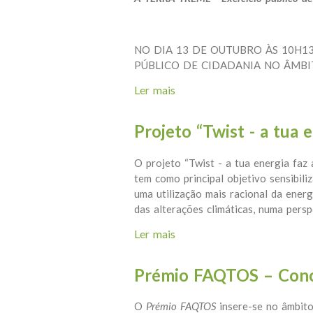
NO DIA 13 DE OUTUBRO ÀS 10H1
PÚBLICO DE CIDADANIA NO ÂMBI
Ler mais
acerca de A TERRA TREME - 
Projeto “Twist - a tua 
O projeto “Twist - a tua energia faz a
tem como principal objetivo sensibil
uma utilização mais racional da energ
das alterações climáticas, numa pers
Ler mais
acerca de Projeto “Twist - a
Prémio FAQTOS – Con
O
Prémio FAQTOS
insere-se no âmbit