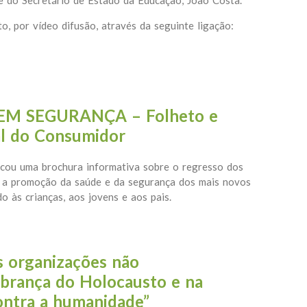
 do Secretário de Estado da Educação, João Costa.
o, por vídeo difusão, através da seguinte ligação:
o Mundo
EM SEGURANÇA – Folheto e
al do Consumidor
cou uma brochura informativa sobre o regresso dos
ra a promoção da saúde e da segurança dos mais novos
o às crianças, aos jovens e aos pais.
LAS EM SEGURANÇA – Folheto e Cartaz da Direção-Geral d
s organizações não
brança do Holocausto e na
ontra a humanidade”