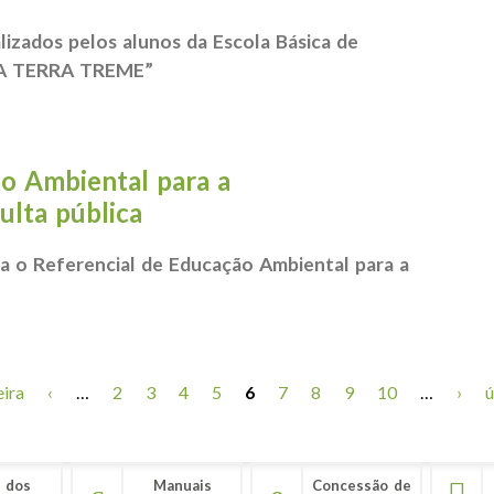
alizados pelos alunos da Escola Básica de
 “A TERRA TREME”
al de Postais - “A TERRA TREME”
o Ambiental para a
ulta pública
a o Referencial de Educação Ambiental para a
ucação Ambiental para a Sustentabilidade - consulta pública
eira
‹
…
2
3
4
5
6
7
8
9
10
…
›
ú
 dos
Manuais
Concessão de