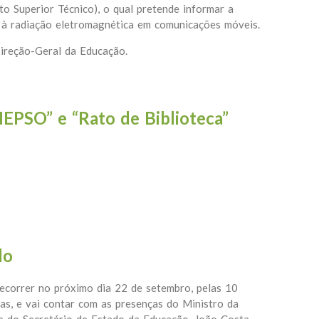
o Superior Técnico), o qual pretende informar a
 à radiação eletromagnética em comunicações móveis.
ireção-Geral da Educação.
– Concurso
EPSO” e “Rato de Biblioteca”
res “NEPSO” e “Rato de Biblioteca”
do
decorrer no próximo dia 22 de setembro, pelas 10
as, e vai contar com as presenças do Ministro da