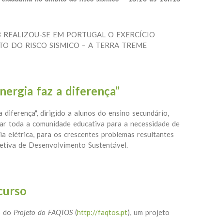
3 REALIZOU-SE EM PORTUGAL O EXERCÍCIO
TO DO RISCO SISMICO – A TERRA TREME
Exercício público de cidadania no âmbito do risco sísmico –
energia faz a diferença”
 diferença", dirigido a alunos do ensino secundário,
izar toda a comunidade educativa para a necessidade de
ia elétrica, para os crescentes problemas resultantes
petiva de Desenvolvimento Sustentável.
 tua energia faz a diferença”
curso
o do
Projeto do FAQTOS
(
http://faqtos.pt
), um projeto