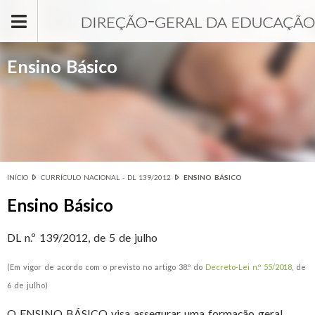
Passar para o conteúdo principal
Ensino Básico
INÍCIO
CURRÍCULO NACIONAL - DL 139/2012
ENSINO BÁSICO
Está aqui
Ensino Básico
DL n.º 139/2012, de 5 de julho
(Em vigor de acordo com o previsto no artigo 38.º do
Decreto-Lei n.º 55/2018
, de
6 de julho)
O ENSINO BÁSICO visa assegurar uma formação geral