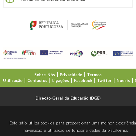
Sobre Nós
Privacidade
Termos
Utilização
Contactos
Ligações
Facebook
Twitter
Noesis
Direção-Geral da Educação (DGE)
Este sítio utiliza cookies para proporcionar uma melhor experiênci
navegação e utilização de funcionalidades da plataforma.