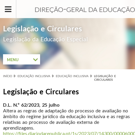
Passar para o conteúdo principal
Legislação e Circulares
Legislação da Educação Especial
MENU
INÍCIO
EDUCAÇÃO INCLUSIVA
EDUCAÇÃO INCLUSIVA
LEGISLAÇÃO E
Está aqui
CIRCULARES
Legislação e Circulares
D.L. N.º 62/2023, 25 julho
Altera as regras de adaptação do processo de avaliação no
âmbito do regime jurídico da educação inclusiva e as regras
relativas ao processo de avaliação externa de
aprendizagens.
https://files.diariodarepublica.pt/1s/2023/07/14300/0000600