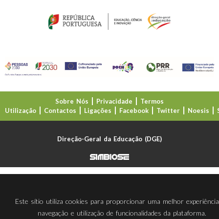
Sobre Nós
Privacidade
Termos
Utilização
Contactos
Ligações
Facebook
Twitter
Noesis
Direção-Geral da Educação (DGE)
Este sítio utiliza cookies para proporcionar uma melhor experiênci
navegação e utilização de funcionalidades da plataforma.