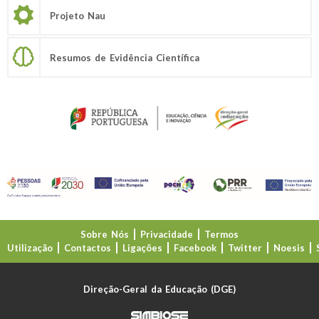
Projeto Nau
Resumos de Evidência Científica
Sobre Nós
Privacidade
Termos
Utilização
Contactos
Ligações
Facebook
Twitter
Noesis
Direção-Geral da Educação (DGE)