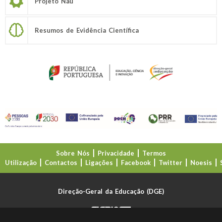
Projeto Nau
Resumos de Evidência Científica
Sobre Nós
Privacidade
Termos
Utilização
Contactos
Ligações
Facebook
Twitter
Noesis
Direção-Geral da Educação (DGE)