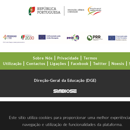
Sobre Nós
Privacidade
Termos
Utilização
Contactos
Ligações
Facebook
Twitter
Noesis
Direção-Geral da Educação (DGE)
Este sítio utiliza cookies para proporcionar uma melhor experiênci
navegação e utilização de funcionalidades da plataforma.