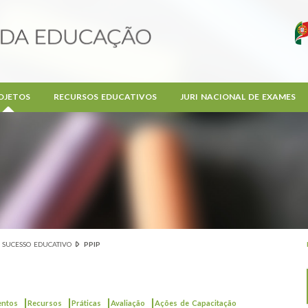
OJETOS
RECURSOS EDUCATIVOS
JURI NACIONAL DE EXAMES
SUCESSO EDUCATIVO
PPIP
|
|
|
|
entos
Recursos
Práticas
Avaliação
Ações de Capacitação