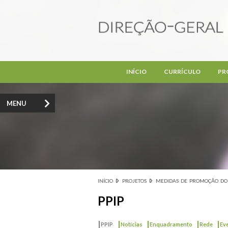
Passar para o conteúdo principal
INÍCIO
CURRÍCULO
PR
MENU
INÍCIO
PROJETOS
MEDIDAS DE PROMOÇÃO DO 
Está aqui
PPIP
|
|
|
|
|
PPIP
Notícias
Enquadramento
Rede
Ev