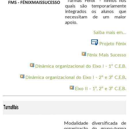
“Turmas Fénix” - ninhos nos
quais são temporariamente
integrados os alunos que
necessitam de um maior
apoio.
Saiba mais em…
Projeto Fénix
Fénix Mais Sucesso
Dinâmica organizacional do Eixo I - 1º C.E.B.
Dinâmica organizacional do Eixo I - 2º e 3º C.E.B
.
Eixo II - 1º, 2º e 3º C.E.B
.
Modalidade diversificada de
organização do grupo-turma