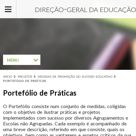
Passar para o conteúdo principal
MENU
INÍCIO
PROJETOS
MEDIDAS DE PROMOÇÃO DO SUCESSO EDUCATIVO
Está aqui
PORTEFÓLIO DE PRÁTICAS
Portefólio de Práticas
O Portefólio consiste num conjunto de medidas, coligidas
com o objetivo de ilustrar práticas e projetos
implementados com sucesso por diversos Agrupamentos e
Escolas não Agrupadas. Cada exemplo é acompanhado de
uma breve descrição, referindo em que consiste, quais os
objetivos, bem como as vantagens e aspetos críticos da sua