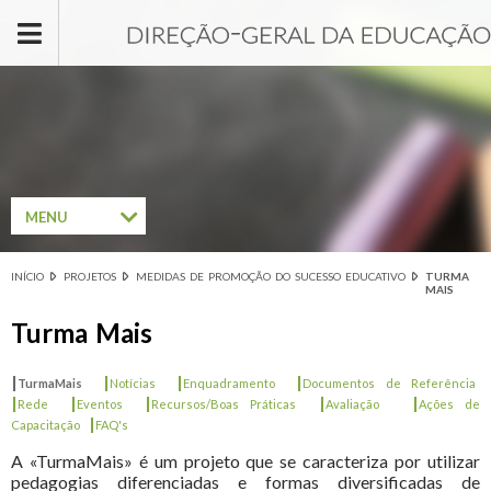
Passar para o conteúdo principal
MENU
INÍCIO
PROJETOS
MEDIDAS DE PROMOÇÃO DO SUCESSO EDUCATIVO
TURMA
Está aqui
MAIS
Turma Mais
|
|
|
|
TurmaMais
Notícias
Enquadramento
Documentos de Referência
|
|
|
|
|
Rede
Eventos
Recursos/Boas Práticas
Avaliação
Ações de
|
Capacitação
FAQ's
A «TurmaMais» é um projeto que se caracteriza por utilizar
pedagogias diferenciadas e formas diversificadas de