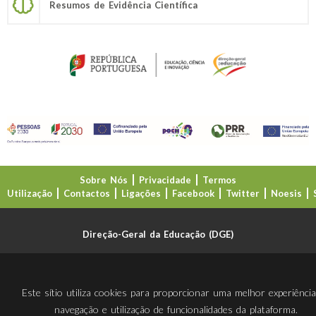
Resumos de Evidência Científica
Sobre Nós
Privacidade
Termos
Utilização
Contactos
Ligações
Facebook
Twitter
Noesis
Direção-Geral da Educação (DGE)
Este sítio utiliza cookies para proporcionar uma melhor experiênci
navegação e utilização de funcionalidades da plataforma.