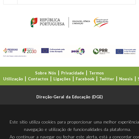
Sobre Nós
Privacidade
Termos
Utilização
Contactos
Ligações
Facebook
Twitter
Noesis
Direção-Geral da Educação (DGE)
Este sítio utiliza cookies para proporcionar uma melhor experiênci
navegação e utilização de funcionalidades da plataforma.
Ao continuar a navegar ou fechar este alerta, está a concordar c