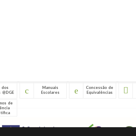
 dos
Manuais
Concessão de
s @DGE
Escolares
Equivalências
mos de
ência
tífica