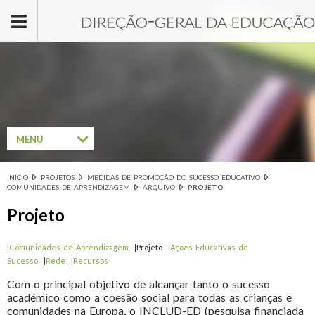
Passar para o conteúdo principal
MENU
INÍCIO
PROJETOS
MEDIDAS DE PROMOÇÃO DO SUCESSO EDUCATIVO
Está aqui
COMUNIDADES DE APRENDIZAGEM
ARQUIVO
PROJETO
Projeto
|
Comunidades de Aprendizagem
|Projeto |
Ações Educativas de
Sucesso
|
Rede
|
Recursos
Com o principal objetivo de alcançar tanto o sucesso
académico como a coesão social para todas as crianças e
comunidades na Europa, o INCLUD-ED (pesquisa financiada