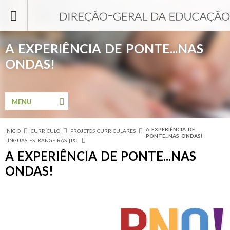
Passar para o conteúdo principal
A EXPERIÊNCIA DE PONTE...NAS
ONDAS!
MENU
A EXPERIÊNCIA DE
INÍCIO
CURRÍCULO
PROJETOS CURRICULARES
Está aqui
PONTE...NAS ONDAS!
LÍNGUAS ESTRANGEIRAS [PC]
A EXPERIÊNCIA DE PONTE...NAS
ONDAS!