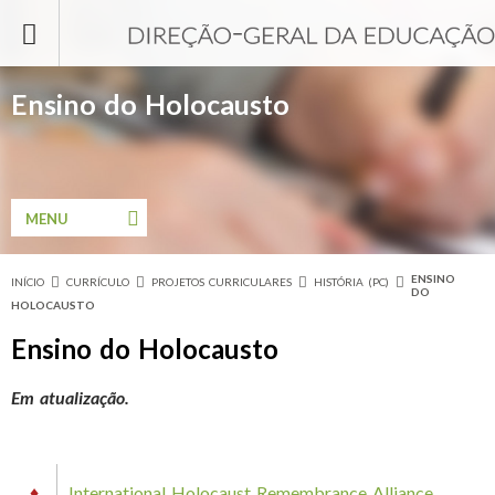
Passar para o conteúdo principal
Ensino do Holocausto
MENU
ENSINO
INÍCIO
CURRÍCULO
PROJETOS CURRICULARES
HISTÓRIA (PC)
Está aqui
DO
HOLOCAUSTO
Ensino do Holocausto
Em atualização.
♦
International Holocaust Remembrance Alliance