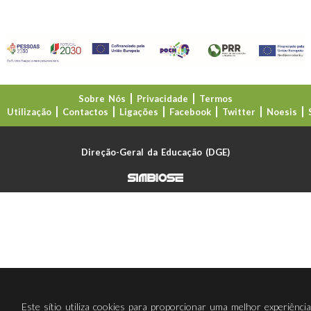
Sobre Nós
Privacidade
Termos
Utilização
Contactos
Ligações
Facebook
Twitter
Noesis
Direção-Geral da Educação (DGE)
Este sítio utiliza cookies para proporcionar uma melhor experiênci