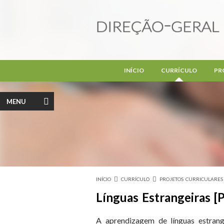
Passar para o conteúdo principal
INÍCIO
CURRÍCULO
PR
MENU
INÍCIO
CURRÍCULO
PROJETOS CURRICULARES
Está aqui
Línguas Estrangeiras [
A aprendizagem de línguas estrang