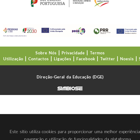
Sobre Nós
Privacidade
Termos
Utilização
Contactos
Ligações
Facebook
Twitter
Noesis
Direção-Geral da Educação (DGE)
Este sítio utiliza cookies para proporcionar uma melhor experiênci
navegação e utilização de funcionalidades da plataforma.