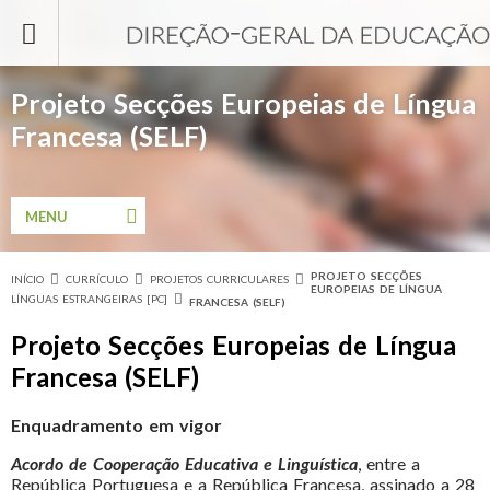
Passar para o conteúdo principal
Projeto Secções Europeias de Língua
Francesa (SELF)
MENU
PROJETO SECÇÕES
INÍCIO
CURRÍCULO
PROJETOS CURRICULARES
Está aqui
EUROPEIAS DE LÍNGUA
LÍNGUAS ESTRANGEIRAS [PC]
FRANCESA (SELF)
Projeto Secções Europeias de Língua
Francesa (SELF)
Enquadramento em vigor
Acordo de Cooperação Educativa e Linguística
, entre a
República Portuguesa e a República Francesa, assinado a 28