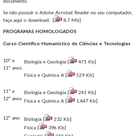
documento.
Se não possuir o Adobe Acrobat Reader no seu computador,
faça aqui o download: [
8.7 Mb]
PROGRAMAS HOMOLOGADOS
Curso Científico-Humanístico de Ciências e Tecnologias
10º e
Biologia e Geologia [
471 Kb]
11º anos
Física e Química A [
529 Kb]
11º e
Biologia e Geologia [
241 Kb]
12º anos
Física e Química A [
1.447 Kb]
12º ano
Biologia [
232 Kb]
Física [
396 Kb]
Geologia [
218 Kb]