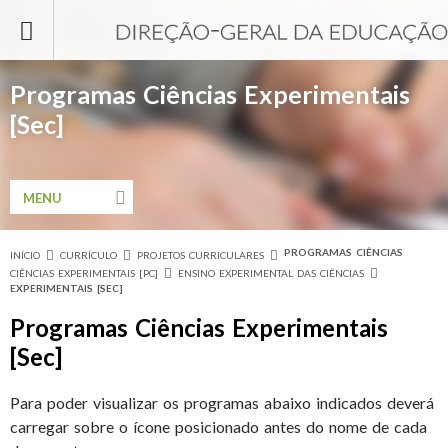
Passar para o conteúdo principal
Programas Ciências Experimentais
[Sec]
MENU
PROGRAMAS CIÊNCIAS
INÍCIO
CURRÍCULO
PROJETOS CURRICULARES
Está aqui
CIÊNCIAS EXPERIMENTAIS [PC]
ENSINO EXPERIMENTAL DAS CIÊNCIAS
EXPERIMENTAIS [SEC]
Programas Ciências Experimentais
[Sec]
Para poder visualizar os programas abaixo indicados deverá
carregar sobre o ícone posicionado antes do nome de cada